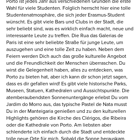
Porto ist jedes Jahr aus verschiedenen Gründen die erste
Wahl für viele Studenten. Folglich herrscht hier eine tolle
Studentenatmosphäre, die sich jeder Erasmus-Student
wünscht. Es gibt viele Bars und Clubs in der Stadt, die
sehr beliebt sind, was es wirklich einfach macht, neue und
interessante Leute zu treffen. Die Rua das Galerias de
Paris ist eine sehr beliebte Straße für junge Leute, um
auszugehen und eine tolle Zeit zu haben. Neben dem
Feiern werden Dich auch das große kulturelle Angebot
und die Freundlichkeit der Menschen überraschen. Du
wirst die Gelegenheit haben, alles zu entdecken, was
Porto zu bieten hat, aber ich kann dir schon jetzt sagen,
dass es dir gefallen wird! Es gibt viele historische Parks,
Museen, Statuen, Kathedralen und Aussichtspunkte. Die
atemberaubendsten Sonnenuntergänge erlebst Du vom
Jardim do Morro aus, das typische Pastel de Nata musst
Du in der Manteigaria genießen und zu den kulturellen
Highlights gehören die Kirche des Clérigos, die Ribeira
oder die Kathedrale von Porto. Am liebsten aber
schlenderte ich einfach durch die Stadt und entdeckte
tolle neue Orte für mich. Sobald die Sonne herauskam,