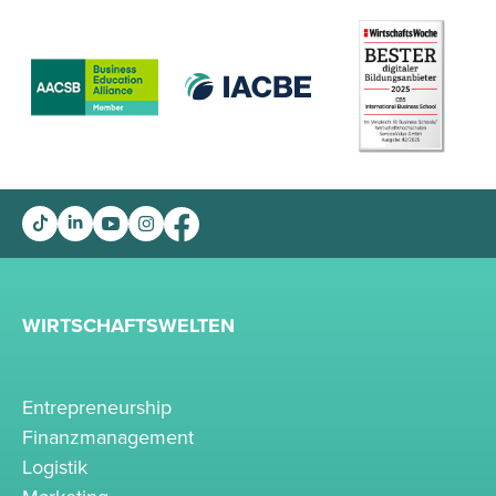
WIRTSCHAFTSWELTEN
Entrepreneurship
Finanzmanagement
Logistik