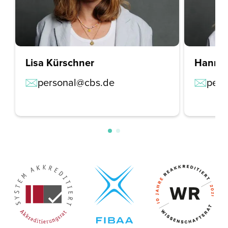
Lisa Kürschner
Hanna
personal@cbs.de
pers