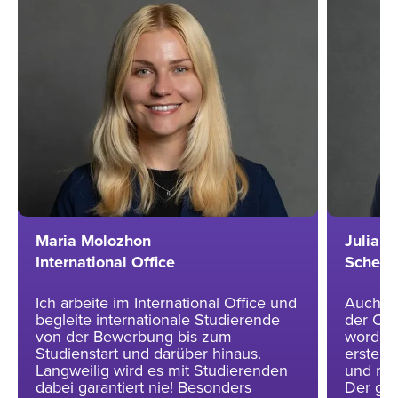
Maria Molozhon
Julian
International Office
Schedu
Ich arbeite im International Office und
Auch al
begleite internationale Studierende
der CB
von der Bewerbung bis zum
worden
Studienstart und darüber hinaus.
ersten 
Langweilig wird es mit Studierenden
und mei
dabei garantiert nie! Besonders
Der gel