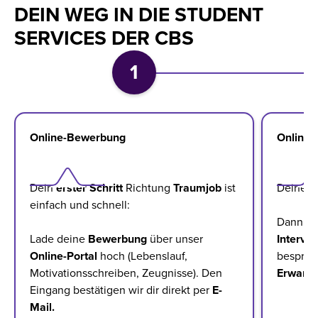
DEIN WEG IN DIE STUDENT
SERVICES DER CBS
1
Online-Bewerbung
Online-
Dein
erster
Schritt
Richtung
Traumjob
ist
Deine B
einfach und schnell:
Dann la
Lade deine
Bewerbung
über unser
Intervi
Online-Portal
hoch (Lebenslauf,
besprec
Motivationsschreiben, Zeugnisse). Den
Erwart
Eingang bestätigen wir dir direkt per
E-
Mail.