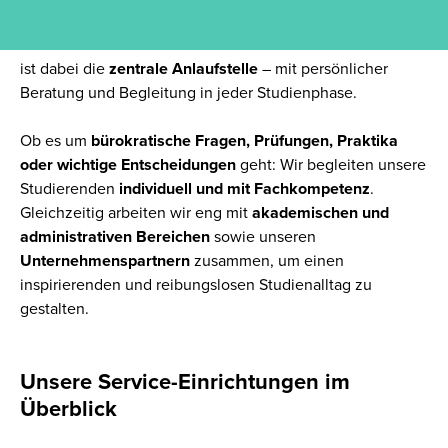
ein
praxisnahes Studium
in einem
unterstützenden,
familiären Umfeld
. Unser Team in den
Student Services
ist dabei die
zentrale Anlaufstelle
– mit persönlicher
Beratung
und
Begleitung in jeder Studienphase.
Ob es um
bürokratische Fragen, Prüfungen, Praktika
oder wichtige Entscheidungen
geht: Wir begleiten unsere
Studierenden
individuell und mit Fachkompetenz
.
Gleichzeitig arbeiten wir eng mit
akademischen und
administrativen Bereichen
sowie unseren
Unternehmenspartnern
zusammen, um einen
inspirierenden
und
reibungslosen
Studienalltag zu
gestalten.
Unsere Service-Einrichtungen im
Überblick