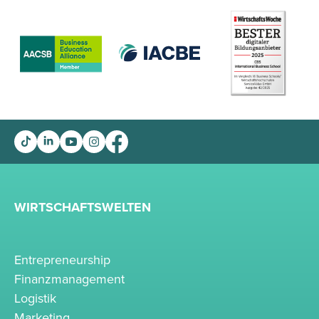
WIRTSCHAFTSWELTEN
Entrepreneurship
Finanzmanagement
Logistik
Marketing