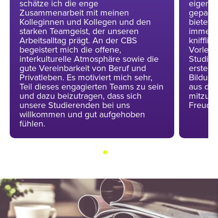
schätze ich die enge
eigenve
Zusammenarbeit mit meinen
gepaart
Kolleginnen und Kollegen und den
bietet 
starken Teamgeist, der unseren
immer w
Arbeitsalltag prägt. An der CBS
kniffli
begeistert mich die offene,
Vorlesu
interkulturelle Atmosphäre sowie die
Studie
gute Vereinbarkeit von Beruf und
erstell
Privatleben. Es motiviert mich sehr,
Bildung
Teil dieses engagierten Teams zu sein
aus dem
und dazu beizutragen, dass sich
mitzuge
unsere Studierenden bei uns
Freude
willkommen und gut aufgehoben
fühlen.