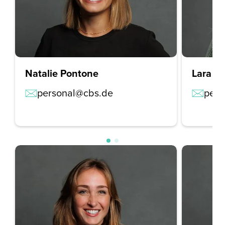
Natalie Pontone
Lara H
personal@cbs.de
pers