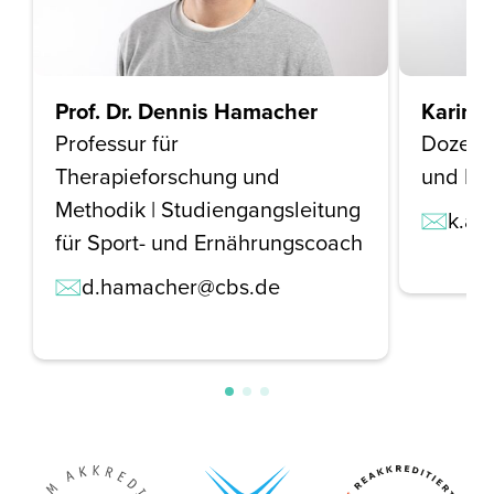
Prof. Dr. Dennis Hamacher
Karin 
Professur für
Dozenti
Therapieforschung und
und Er
Methodik | Studiengangsleitung
k.al
für Sport- und Ernährungscoach
d.hamacher@cbs.de