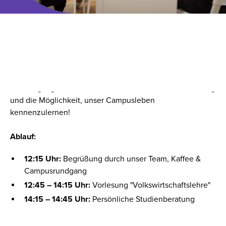
Erlebe einen Tag im Leben eines CBS-Studis!
Besuche uns am
Mittwoch, den 10.06.2026
und erlebe
hautnah unsere deutschsprachigen dualen Bachelor-
Studiengänge. Freue dich auf eine interessante Vorlesung
und die Möglichkeit, unser Campusleben
kennenzulernen!
Ablauf:
12:15 Uhr:
Begrüßung durch unser Team, Kaffee &
Campusrundgang
12:45 – 14:15 Uhr:
Vorlesung "Volkswirtschaftslehre"
14:15 – 14:45 Uhr:
Persönliche Studienberatung