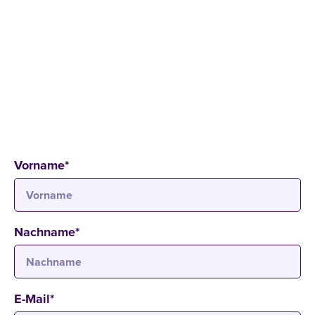
SCHNUPPERSTUDIUM - BACHELOR DUAL
10
.
06
.
2026
12:15 - 14:45 Uhr
Campus Köln
Bahnstraße 6-8, 50996 Köln
Vorname
*
Nachname
*
E-Mail
*