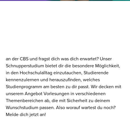
SEI JETZT DIGITAL DABEI –
DIGITALES
SCHNUPPERSTUDIUM
Du interessierst dich für ein Bachelor- oder Masterstudium
an der CBS und fragst dich was dich erwartet? Unser
Schnupperstudium bietet dir die besondere Möglichkeit,
in den Hochschulalltag einzutauchen, Studierende
kennenzulernen und herauszufinden, welches
Studienprogramm am besten zu dir passt. Wir decken mit
unserem Angebot Vorlesungen in verschiedenen
Themenbereichen ab, die mit Sicherheit zu deinem
Wunschstudium passen. Also worauf wartest du noch?
Melde dich jetzt an!