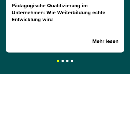
Pädagogische Qualifizierung im
Unternehmen: Wie Weiterbildung echte
Entwicklung wird
Mehr lesen
JETZT INFOMATERIAL
ANFORDERN!
Hole dir kostenlos und unverbindlich unser
Infomaterial und erfahre mehr über: