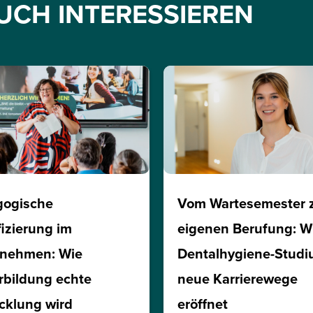
UCH INTERESSIEREN
gogische
Vom Wartesemester 
fizierung im
eigenen Berufung: W
rnehmen: Wie
Dentalhygiene-Stud
rbildung echte
neue Karrierewege
cklung wird
eröffnet