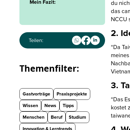
Mein Fazit:
du nich
das ca
NCCU s
2. I
Teilen:
“Da Tai
meines 
Nachbar
Themenfilter:
Vietna
3. T
Gastvorträge
Praxisprojekte
“Das Es
Wissen
News
Tipps
kostet 
taiwane
Menschen
Beruf
Studium
4. W
Innovation & Lerntrends