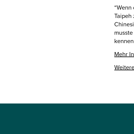
“Wenn d
Taipeh 
Chinesi
musste
kenneng
Mehr I
Weitere