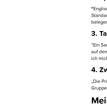
“
Englis
Standar
belegen
3. T
“Ein Se
auf den
ich mic
4. Z
„Die Pr
Gruppen
Mei