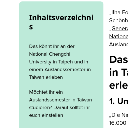
„Ilha F
Inhaltsverzeichni
Schönh
s
„Gener
Nationa
Ausland
Das könnt ihr an der
National Chengchi
Das
University in Taipeh und in
in 
einem Auslandssemester in
Taiwan erleben
erl
Möchtet ihr ein
1. U
Auslandssemester in Taiwan
studieren? Darauf solltet ihr
„Die Na
euch einstellen
16.000 