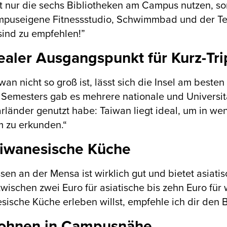
t nur die sechs Bibliotheken am Campus nutzen, s
mpuseigene Fitnessstudio, Schwimmbad und der Ten
ind zu empfehlen!”
dealer Ausgangspunkt für Kurz-Tri
wan nicht so groß ist, lässt sich die Insel am be
Semesters gab es mehrere nationale und Universitäts
länder genutzt habe: Taiwan liegt ideal, um in w
m zu erkunden.“
aiwanesische Küche
sen an der Mensa ist wirklich gut und bietet asiat
zwischen zwei Euro für asiatische bis zehn Euro für
sische Küche erleben willst, empfehle ich dir de
ohnen in Campusnähe