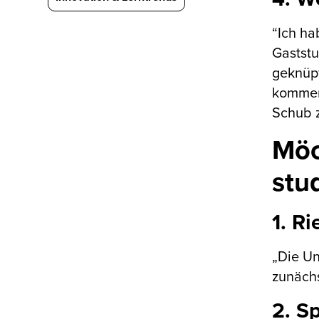
“Ich h
Gaststu
geknüp
kommen.
Schub 
Möc
stu
1. R
„Die Un
zunächs
2. S