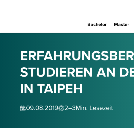
Bachelor
Master
ERFAHRUNGSBER
STUDIEREN AN D
IN TAIPEH
09
.
08
.
2019
2–3
Min. Lesezeit