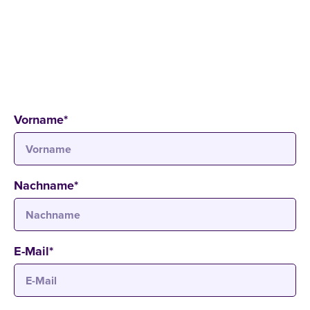
SCHNUPPERSTUDIUM - MBA VOLLZEIT EN
20
.
03
.
2026
09:45 - 12:15 Uhr
Campus Köln
Bahnstraße 6-8, 50996 Köln
Vorname
*
Nachname
*
E-Mail
*