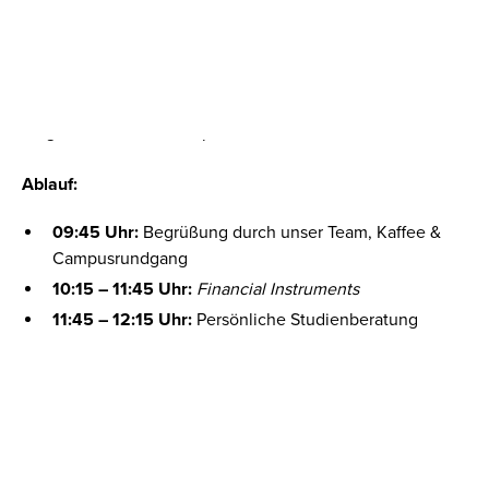
Erlebe einen Tag im Leben eines CBS-Studis!
Besuche uns am
Freitag, den 20.03.2026
und erlebe
hautnah unseren englischsprachigen MBA-Studiengänge.
Freue Dich auf interessante Vorlesungen und die
Möglichkeit, unser Campusleben kennenzulernen!
Ablauf:
09:45 Uhr:
Begrüßung durch unser Team, Kaffee &
Campusrundgang
10:15 – 11:45 Uhr:
Financial Instruments
11:45 – 12:15 Uhr:
Persönliche Studienberatung