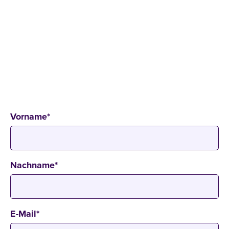
THE SUBSCRIPTION – THE SLAMDUNK IN
DIGITAL PRICING
27 Min
Online
Vorname
*
Nachname
*
E-Mail
*