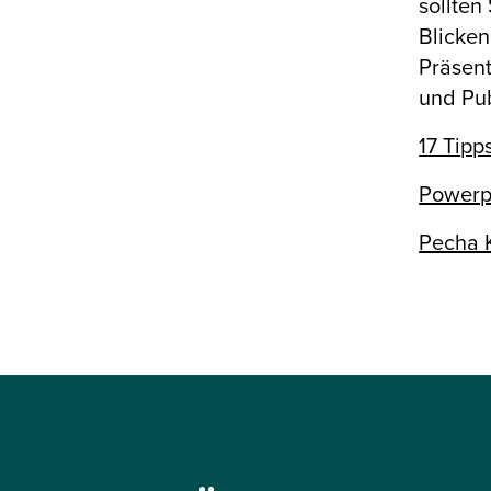
sollten
Blicken
Präsent
und Pu
17 Tipp
Powerpo
Pecha 