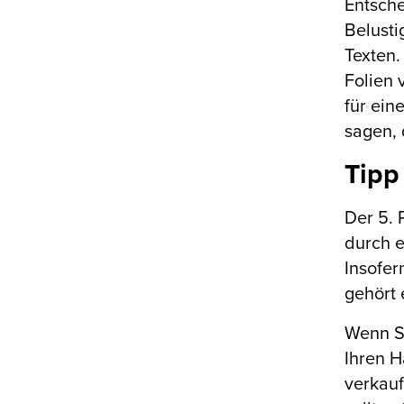
Entsche
Belusti
Texten.
Folien 
für ein
sagen, 
Tipp
Der 5. 
durch e
Insofer
gehört 
Wenn Si
Ihren H
verkauf