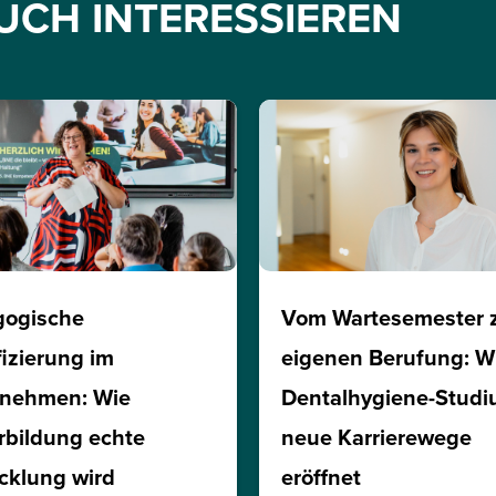
UCH INTERESSIEREN
gogische
Vom Wartesemester 
fizierung im
eigenen Berufung: W
rnehmen: Wie
Dentalhygiene-Stud
rbildung echte
neue Karrierewege
cklung wird
eröffnet