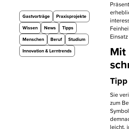
Präsent
erhebli
Gastvorträge
Praxisprojekte
interes
Wissen
News
Tipps
Feinhei
Einsatz
Menschen
Beruf
Studium
Mit
Innovation & Lerntrends
sch
Tipp 
Sie ver
zum Bew
Symbole
demnach
leicht,