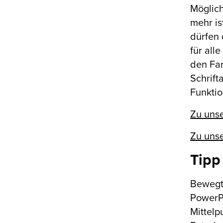
Möglich
mehr is
dürfen 
für all
den Far
Schrift
Funktio
Zu uns
Zu uns
Tipp
Bewegte
PowerPo
Mittelp