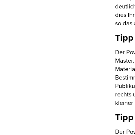
deutlic
dies Ih
so das 
Tipp
Der Pow
Master,
Materia
Bestimm
Publiku
rechts 
kleiner
Tipp
Der Pow