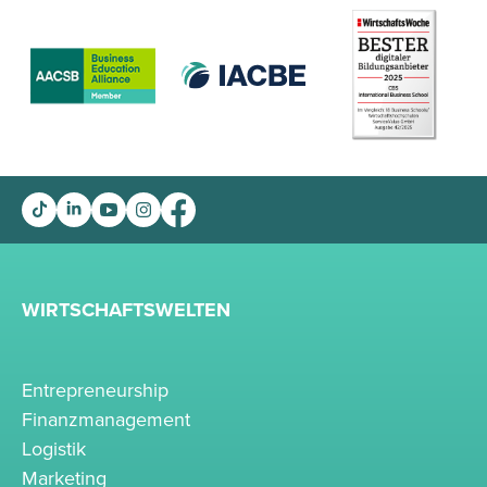
WIRTSCHAFTSWELTEN
Entrepreneurship
Finanzmanagement
Logistik
Marketing