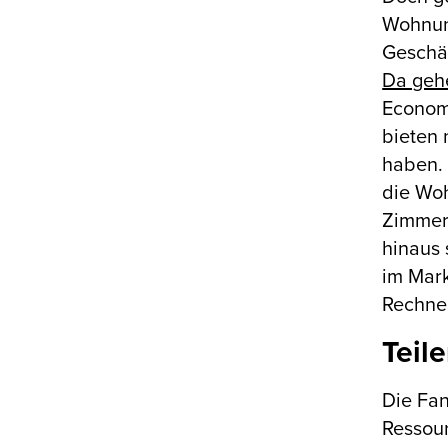
Wohnung
Geschäf
Da geh
Economy
bieten 
haben. 
die Woh
Zimmerv
hinaus 
im Mar
Rechner
Teil
Die Fan
Ressour