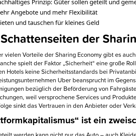
chhaltiges Prinzip: Güter sollen geteilt und g
ehr Angebote und mehr Flexibilität
eten und tauschen für kleines Geld
 Schattenseiten der Shar
er vielen Vorteile der Sharing Economy gibt es auch
anche spielt der Faktor „Sicherheit“ eine große Rol
n Hotels keine Sicherheitsstandards bei Privatanb
leistungsunternehmen Uber beansprucht im Gegensa
gungen bezüglich der Beförderung von Fahrgästen.
chungen, weil versprochene Services und Produkte
lge sinkt das Vertrauen in den Anbieter oder Verk
ttformkapitalismus“ ist ein zwei
teilt werden kann nicht nur das Auto – auch Kleid