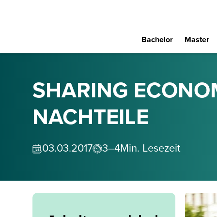
Bachelor
Master
SHARING ECONOMY
NACHTEILE
03
.
03
.
2017
3–4
Min. Lesezeit