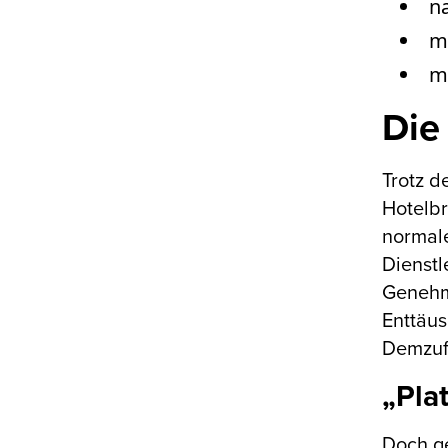
na
m
mi
Die
Trotz d
Hotelbr
normale
Dienst
Genehmi
Enttäus
Demzufo
„Pla
Doch ge