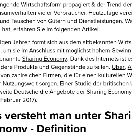
ingende Wirtschaftsform propagiert & der Trend d
sumverhalten vieler Verbraucher. Heutzutage verei
und Tauschen von Gütern und Dienstleistungen. Was
h hat, erfahren Sie im folgenden Artikel.
nigen Jahren formt sich aus dem altbekannten Wirts
 um sie im Anschluss mit möglichst hohem Gewinn z
genannte
Sharing Economy
. Dank des Internets ist
ndere Produkte und Gegenstände zu teilen.
Uber
,
A
on zahlreichen Firmen, die für einen kulturellen 
r Nutzungswelt sorgen. Einer Studie der britisch
weite Deutsche die Angebote der Sharing Economy - 
 Februar 2017).
 versteht man unter Shar
nomy - Definition