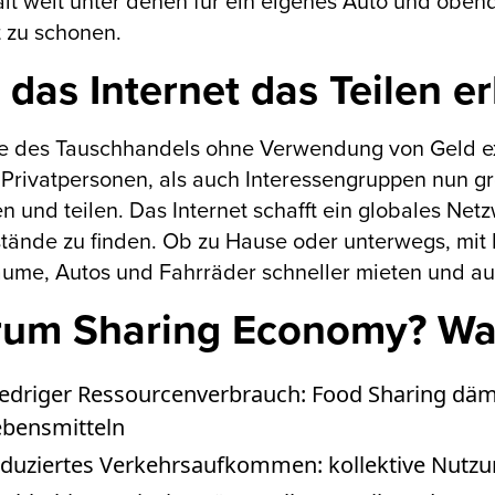
lt weit unter denen für ein eigenes Auto und obendr
 zu schonen.
 das Internet das Teilen er
e des Tauschhandels ohne Verwendung von Geld exis
Privatpersonen, als auch Interessengruppen nun g
n und teilen. Das Internet schafft ein globales Ne
ände zu finden. Ob zu Hause oder unterwegs, mit H
ume, Autos und Fahrräder schneller mieten und au
um Sharing Economy? Was 
iedriger Ressourcenverbrauch: Food Sharing dä
ebensmitteln
eduziertes Verkehrsaufkommen: kollektive Nutz