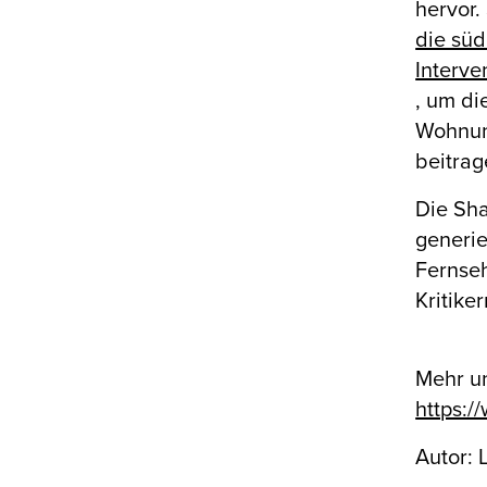
hervor.
die süd
Interv
, um di
Wohnun
beitrag
Die Sha
generie
Fernse
Kritike
Mehr u
https:
Autor: 