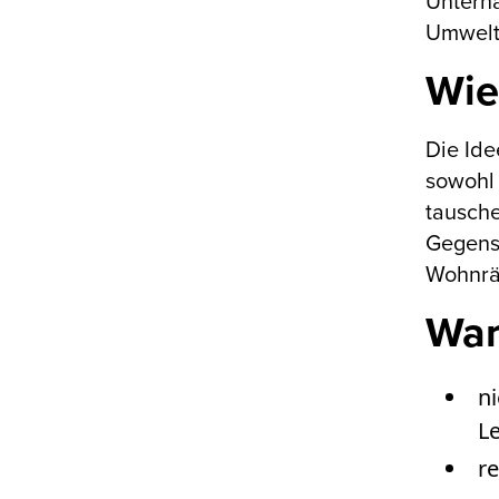
Unterha
Umwelt
Wie
Die Ide
sowohl 
tausche
Gegenst
Wohnrä
War
n
L
r