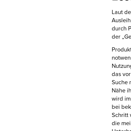
Laut d
Auslei
durch P
der „Ge
Produkt
notwend
Nutzung
das vor
Suche n
Nähe ih
wird im
bei be
Schritt
die mei