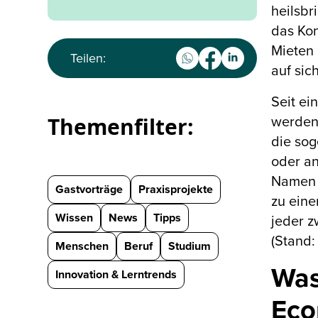
heilsbr
das Kon
Mieten 
Teilen:
auf sic
Seit ei
Themenfilter:
werden,
die so
oder a
Namen v
Gastvorträge
Praxisprojekte
zu eine
Wissen
News
Tipps
jeder z
(Stand:
Menschen
Beruf
Studium
Was
Innovation & Lerntrends
Eco