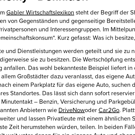
em
Gabler Wirtschaftslexikon
steht der Begriff der 
hen von Gegenständen und gegenseitige Bereitstel
rivatpersonen und Interessengruppen. Im Mittelpun
meinschaftskonsum“. Kurz gefasst: Was ich besitze, 
e und Dienstleistungen werden geteilt und sie zu 
igerweise sie zu besitzen. Die Wertschöpfung ents
 anfallen. Das wohl bekannteste Beispiel liefert
 allem Großstädter dazu veranlasst, das eigene Auto
ach einem Parkplatz für das eigene Auto, suchen di
res Standortes. Das lässt sich dann sofort reservie
 Minutentakt – Benzin, Versicherung und Parkgebühr
kannten Anbietern wie
DriveNow
oder
Car2Go
. Pla
 weiter und lassen Privatleute mit einem ähnlichen
ste Zeit herumstehen würden, teilen. In beiden Fäll