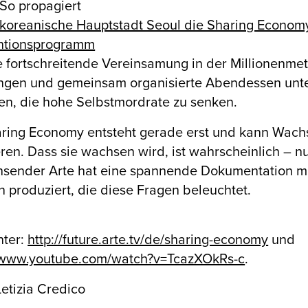
 So propagiert
koreanische Hauptstadt Seoul die Sharing Economy 
entionsprogramm
e fortschreitende Vereinsamung in der Millionenmet
gen und gemeinsam organisierte Abendessen unter
en, die hohe Selbstmordrate zu senken.
ring Economy entsteht gerade erst und kann Wachs
ren. Dass sie wachsen wird, ist wahrscheinlich – n
hsender Arte hat eine spannende Dokumentation m
rn produziert, die diese Fragen beleuchtet.
nter:
http://future.arte.tv/de/sharing-economy
und
//www.youtube.com/watch?v=TcazXOkRs-c
.
Letizia Credico