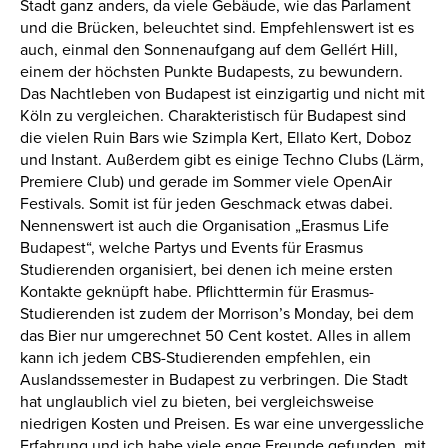
Stadt ganz anders, da viele Gebäude, wie das Parlament
und die Brücken, beleuchtet sind. Empfehlenswert ist es
auch, einmal den Sonnenaufgang auf dem Gellért Hill,
einem der höchsten Punkte Budapests, zu bewundern.
Das Nachtleben von Budapest ist einzigartig und nicht mit
Köln zu vergleichen. Charakteristisch für Budapest sind
die vielen Ruin Bars wie Szimpla Kert, Ellato Kert, Doboz
und Instant. Außerdem gibt es einige Techno Clubs (Lärm,
Premiere Club) und gerade im Sommer viele OpenAir
Festivals. Somit ist für jeden Geschmack etwas dabei.
Nennenswert ist auch die Organisation „Erasmus Life
Budapest“, welche Partys und Events für Erasmus
Studierenden organisiert, bei denen ich meine ersten
Kontakte geknüpft habe. Pflichttermin für Erasmus-
Studierenden ist zudem der Morrison’s Monday, bei dem
das Bier nur umgerechnet 50 Cent kostet. Alles in allem
kann ich jedem CBS-Studierenden empfehlen, ein
Auslandssemester in Budapest zu verbringen. Die Stadt
hat unglaublich viel zu bieten, bei vergleichsweise
niedrigen Kosten und Preisen. Es war eine unvergessliche
Erfahrung und ich habe viele enge Freunde gefunden, mit