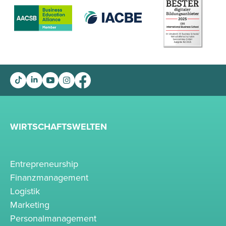
WIRTSCHAFTSWELTEN
Entrepreneurship
Finanzmanagement
Logistik
Marketing
Personalmanagement